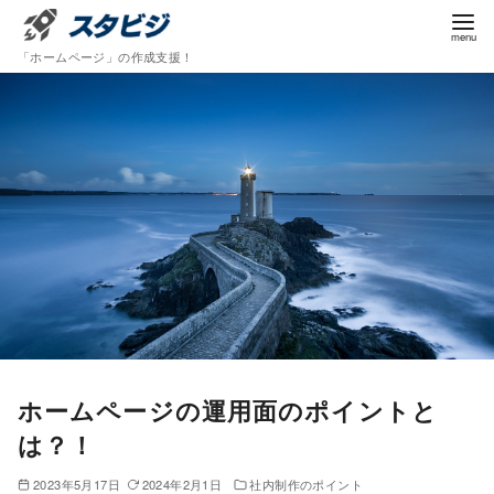
コ
ン
「ホームページ」の作成支援！
テ
ン
ツ
へ
移
動
ホームページの運用面のポイントと
は？！
2023年5月17日
2024年2月1日
社内制作のポイント