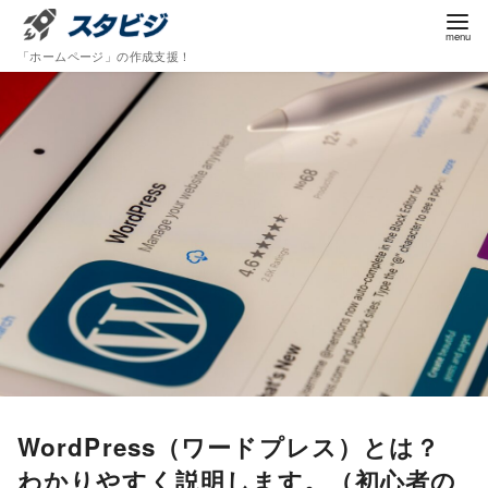
コ
ン
「ホームページ」の作成支援！
テ
ン
ツ
へ
移
動
WordPress（ワードプレス）とは？
わかりやすく説明します。（初心者の