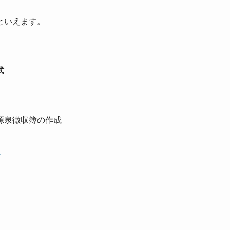
といえます。
式
源泉徴収簿の作成
成