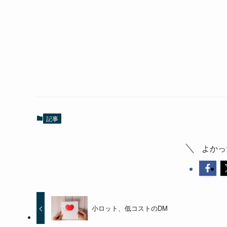
記事
よかっ
小ロット、低コストのDM